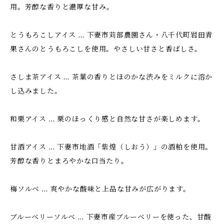
用。芳醇な香りと濃厚な甘み。
とうもろこしアイス … 下妻市苅部農園さん・八千代町岩田青
果さんのとうもろこしを使用。やさしい甘さと香ばしさ。
さしま茶アイス … 茶葉の香りとほのかな渋みをミルクに溶か
し込みました。
和栗アイス … 栗のほっくり感と自然な甘さが楽しめます。
甘酒アイス … 下妻市地酒「紫煌（しおう）」の酒粕を使用。
芳醇な香りとまろやかな口当たり。
梅ソルベ … 爽やかな酸味と上品な甘みが広がります。
ブルーベリーソルベ … 下妻市産ブルーベリーを使った、甘酸