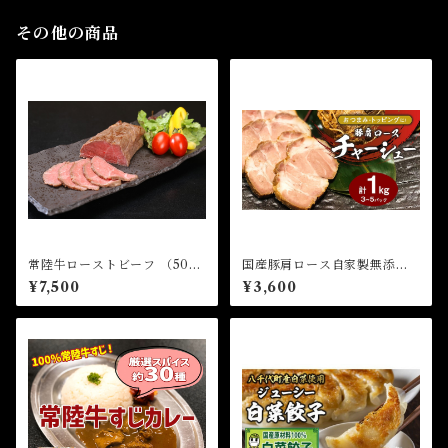
その他の商品
常陸牛ローストビーフ （500
国産豚肩ロース自家製無添加
g和風ソース付）
チャーシュー １kg
¥7,500
¥3,600