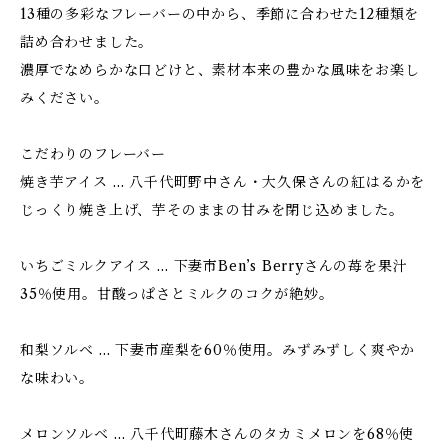
13種の多彩なフレーバーの中から、季節に合わせた12種類を
詰め合わせました。
濃厚でなめらかな口どけと、素材本来の豊かな風味をお楽し
みください。
こだわりのフレーバー
焼き芋アイス … 八千代町野中さん・大久保さんの紅はるかを
じっくり焼き上げ、芋そのままの甘みを閉じ込めました。
いちごミルクアイス … 下妻市Ben’s Berryさんの苺を果汁
35％使用。甘酸っぱさとミルクのコクが絶妙。
和梨ソルベ … 下妻市産梨を60％使用。みずみずしく爽やか
な味わい。
メロンソルベ … 八千代町藤木さんのタカミメロンを68％使