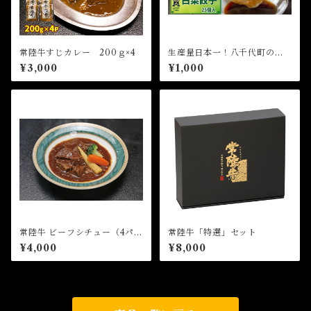
常陸牛すじカレー 200ｇ×4
生産量日本一！八千代町の白
菜を使った ジューシー白菜餃
¥3,000
¥1,000
子 25個（冷凍）
常陸牛 ビーフシチュー（4パッ
常陸牛「特選」セット
ク）
¥4,000
¥8,000