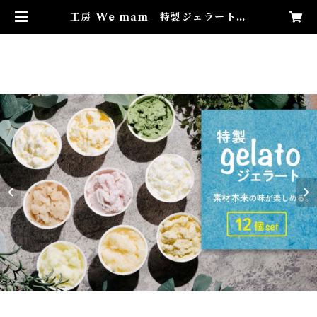
工房 We mam 特製ジェラート
12個 セット | すずらんギフトショ
ップ