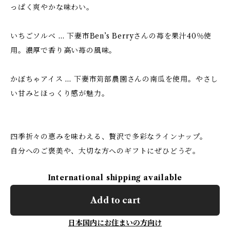
っぱく爽やかな味わい。
いちごソルベ … 下妻市Ben’s Berryさんの苺を果汁40％使
用。濃厚で香り高い苺の風味。
かぼちゃアイス … 下妻市苅部農園さんの南瓜を使用。やさし
い甘みとほっくり感が魅力。
四季折々の恵みを味わえる、贅沢で多彩なラインナップ。
自分へのご褒美や、大切な方へのギフトにぜひどうぞ。
International shipping available
Add to cart
日本国内にお住まいの方向け