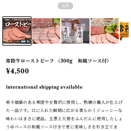
1
/5
常陸牛ローストビーフ （300g 和風ソース付）
¥4,500
International shipping available
希少価値のある常陸牛を贅沢に使用し、熟練の職人が仕上げ
た一品です。口に入れた瞬間に広がる柔らかくジューシーな
味わいはまさに絶品。玉葱と大根をふんだんに使用したしょ
うゆベースの和風ソース付きで更に美味しさを引き立てま