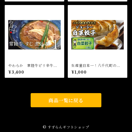
やわらか 常陸牛ピリ辛牛す
生産量日本一！八千代町の白
じ煮込み（250ｇ×4）
菜を使った ジューシー白菜餃
¥3,400
¥1,000
子 25個（冷凍）
商品一覧に戻る
© すずらんギフトショップ