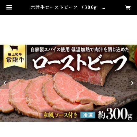
常陸牛ローストビーフ （300g 和
風ソース付） | すずらんギフトショ
ップ