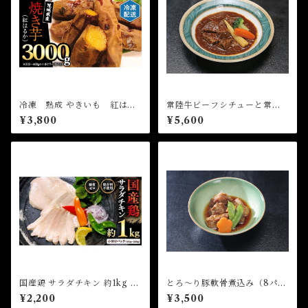
冷凍 熟成 やきいも 紅はる
常陸牛ビーフシチューと常陸
か 3ｋｇ
牛100% 煮込み手ごねハンバ
¥3,800
¥5,600
ーグ 各3パック（計6パック）
国産鶏 サラダチキン 約1kg 糖
とろ～り豚軟骨煮込み（8パッ
質ゼロ 保存料不使用
ク）
¥2,200
¥3,500